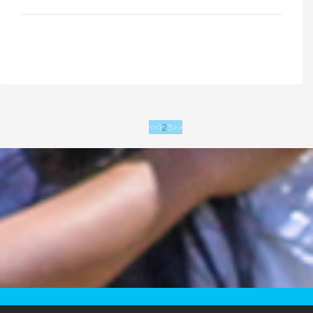
<<
1
2
3
>>