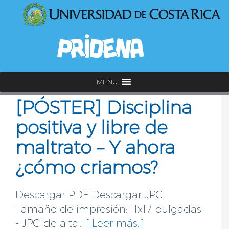
MENU
[PÓSTER] Disciplina
positiva y libre de
maltrato – Y ahora
¿cómo criamos?
Descargar PDF Descargar JPG
Tamaño de impresión: 11x17 pulgadas
- JPG de alta...
[ Leer más..]