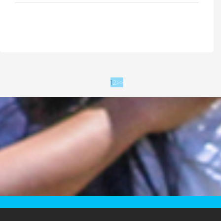
1
2
>>