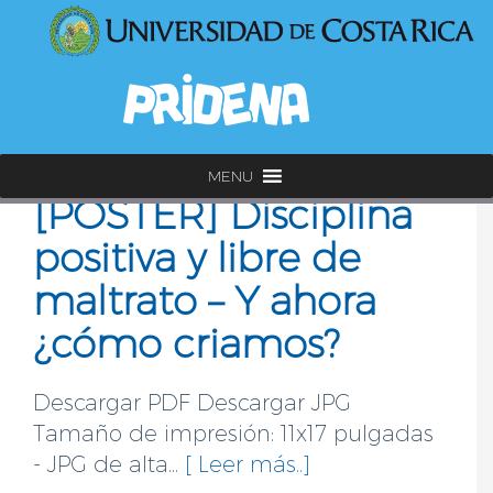
MENU
[PÓSTER] Disciplina
positiva y libre de
maltrato – Y ahora
¿cómo criamos?
Descargar PDF Descargar JPG
Tamaño de impresión: 11x17 pulgadas
- JPG de alta...
[ Leer más..]