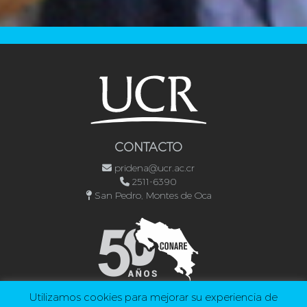
CONTACTO
pridena@ucr.ac.cr
2511-6390
San Pedro, Montes de Oca
Utilizamos cookies para mejorar su experiencia de