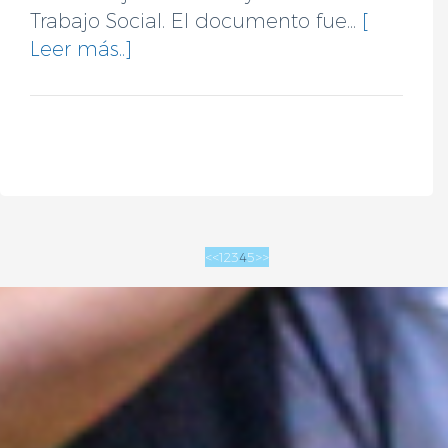
Trabajo Social. El documento fue...
[
Leer más..]
<<
1
2
3
4
5
>>