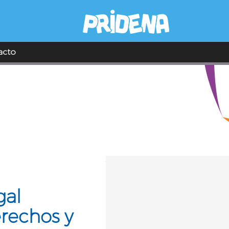
acto
gal
erechos y