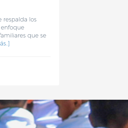
 respalda los
n enfoque
familiares que se
s..]